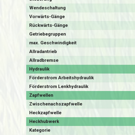
Wendeschaltung
Vorwärts-Gänge
Rückwärts-Gänge
Getriebegruppen
max. Geschwindigkeit
Allradantrieb
Allradbremse
Hydraulik
Förderstrom Arbeitshydraulik
Förderstrom Lenkhydraulik
Zapfwellen
Zwischenachszapfwelle
Heckzapfwelle
Heckhubwerk
Kategorie