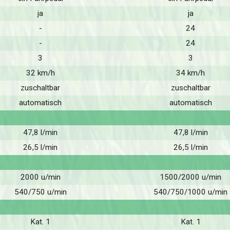
ja
ja
-
24
-
24
3
3
32 km/h
34 km/h
zuschaltbar
zuschaltbar
automatisch
automatisch
47,8 l/min
47,8 l/min
26,5 l/min
26,5 l/min
2000 u/min
1500/2000 u/min
540/750 u/min
540/750/1000 u/min
Kat. 1
Kat. 1