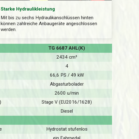
Starke Hydraulikleistung
Mit bis zu sechs Hydraulikanschlüssen hinten
können zahlreiche Anbaugeräte angeschlossen
werden.
TG 6687 AHL(K)
2434 cm³
4
66,6 PS / 49 kW
Abgasturbolader
2600 u/min
)
Stage V (EU2016/1628)
Diesel
e
Hydrostat stufenlos
ein Fahrpedal