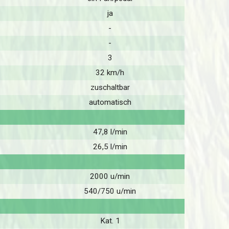
ja
-
-
3
32 km/h
zuschaltbar
automatisch
47,8 l/min
26,5 l/min
2000 u/min
540/750 u/min
Kat. 1