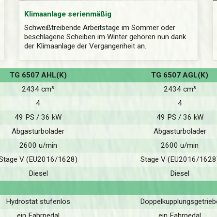
Klimaanlage serienmäßig
Schweißtreibende Arbeitstage im Sommer oder
beschlagene Scheiben im Winter gehören nun dank
der Klimaanlage der Vergangenheit an.
TG 6507 AHL(K)
TG 6507 AGL(K)
2434 cm³
2434 cm³
4
4
49 PS / 36 kW
49 PS / 36 kW
Abgasturbolader
Abgasturbolader
2600 u/min
2600 u/min
Stage V (EU2016/1628)
Stage V (EU2016/1628
Diesel
Diesel
Hydrostat stufenlos
Doppelkupplungsgetrieb
ein Fahrpedal
ein Fahrpedal