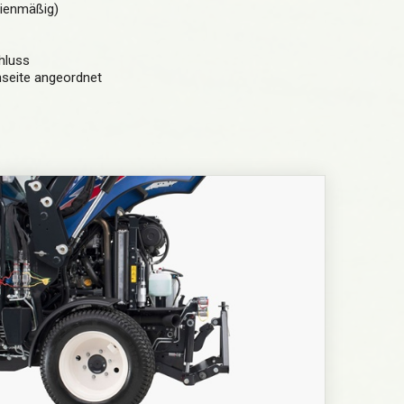
rienmäßig)
hluss
nseite angeordnet