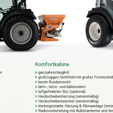
Komfortkabine
er
ganzjahrestauglich
großzügiges Sichtfeld mit großer Frontschei
beste Rundumsicht
lärm-, hitze- und kälteisoliert
luftgefederter Sitz (optional)
Heckscheibenheizung (serienmäßig)
Heckscheibenwischer (serienmäßig)
l
eistungsstarke Heizung & Klimaanlage (seri
Radiovorbereitung mit Außenantenne und In