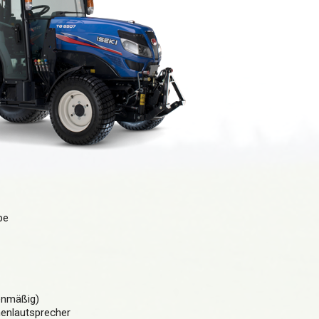
be
enmäßig)
nenlautsprecher