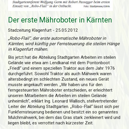
Der erste Mähroboter in Kärnten
Stadzeitung Klagenfurt - 25.05.2012
„Robo-Flail“, der erste automatische Mähroboter in
Kärnten, wird künftig per Fernsteuerung die steilen Hänge
in Klagenfurt mähen.
Bis jetzt hat die Abteilung Stadtgarten Arbeiten im steilen
Gelände wie etwa am Lendkanal mit dem Pontonboot
„Friedl“ und einem speziellen Traktor aus dem Jahr 1976
durchgeführt. Sowohl Traktor als auch Mähwerk waren
altersbedingt im schlechten Zustand, ein neues Gerät
musste angekauft werden. „Wir haben uns für den
ferngesteuerten Mähroboter entschieden, er erleichtert
unseren Mitarbeitern die Arbeiten im steilen Gelände
unheimlich“, erklärt Ing. Leonard Wallisch, stellvertretender
Leiter der Abteilung Stadtgarten. „Robo-Flail“ lässt sich per
Funkfernsteuerung bedienen und besitzt ein so genanntes
Mulchmähwerk, bei dem das Gras stark zerkleinert wird und
liegen bleibt, es verrottet nach kürzester Zeit.